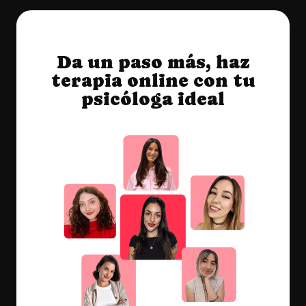
Da un paso más, haz
terapia online con tu
psicóloga ideal