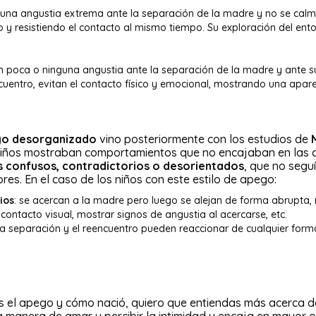
na angustia extrema ante la separación de la madre y no se calma
 resistiendo el contacto al mismo tiempo. Su exploración del ent
 poca o ninguna angustia ante la separación de la madre y ante su
ncuentro, evitan el contacto físico y emocional, mostrando una apar
o desorganizado
vino posteriormente con los estudios de
niños mostraban comportamientos que no encajaban en las c
confusos, contradictorios o desorientados
, que no segu
es. En el caso de los niños con este estilo de apego:
ios
: se acercan a la madre pero luego se alejan de forma abrupta,
 contacto visual, mostrar signos de angustia al acercarse, etc.
 la separación y el reencuentro pueden reaccionar de cualquier for
el apego y cómo nació, quiero que entiendas más acerca de l