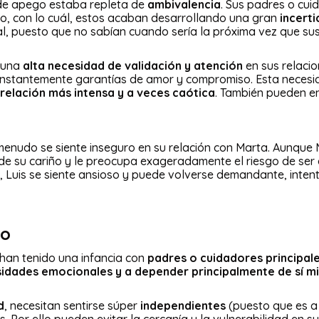
 de apego estaba repleta de
ambivalencia
. Sus padres o cui
ño, con lo cuál, estos acaban desarrollando una gran
incert
l, puesto que no sabían cuando sería la próxima vez que su
r una
alta necesidad de validación y atención
en sus relacio
nstantemente garantías de amor y compromiso. Esta necesid
relación más intensa y a veces caótica
. También pueden en
 menudo se siente inseguro en su relación con Marta. Aunqu
 de su cariño y le preocupa exageradamente el riesgo de s
, Luis se siente ansioso y puede volverse demandante, inte
vo
 han tenido una infancia con
padres o cuidadores principal
sidades emocionales y a depender principalmente de sí 
d
, necesitan sentirse súper
independientes
(puesto que es a