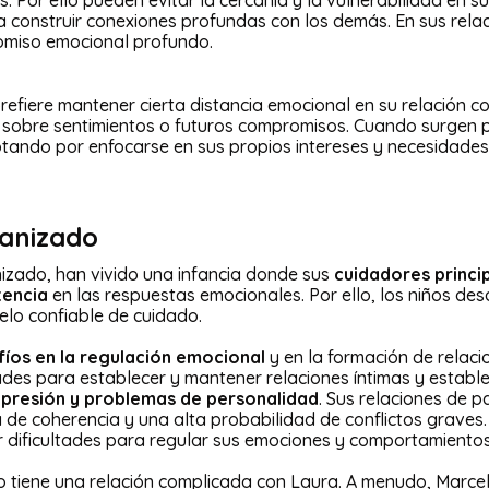
. Por ello pueden evitar la cercanía y la vulnerabilidad en s
 construir conexiones profundas con los demás. En sus relac
romiso emocional profundo.
refiere mantener cierta distancia emocional en su relación c
s sobre sentimientos o futuros compromisos. Cuando surgen 
optando por enfocarse en sus propios intereses y necesidades
ganizado
izado, han vivido una infancia donde sus
cuidadores princi
tencia
en las respuestas emocionales. Por ello, los niños des
elo confiable de cuidado.
íos en la regulación emocional
y en la formación de relaci
ltades para establecer y mantener relaciones íntimas y estab
depresión y problemas de personalidad
. Sus relaciones de 
a de coherencia y una alta probabilidad de conflictos graves
 dificultades para regular sus emociones y comportamientos
 tiene una relación complicada con Laura. A menudo, Marce