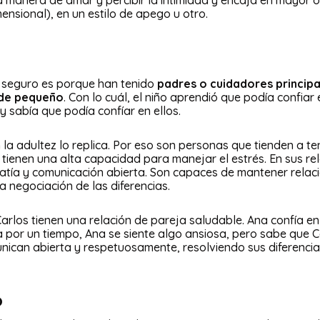
na manera de amar y percibir la intimidad y encaja en mayo
mensional), en un estilo de apego u otro.
o seguro es porque han tenido
padres o cuidadores principa
 de pequeño
. Con lo cuál, el niño aprendió que podía confia
y sabía que podía confíar en ellos.
 la adultez lo replica. Por eso son personas que tienden a t
, tienen una alta capacidad para manejar el estrés. En sus r
atía y comunicación abierta. Son capaces de mantener relaci
a negociación de las diferencias.
arlos tienen una relación de pareja saludable. Ana confía e
a por un tiempo, Ana se siente algo ansiosa, pero sabe que 
munican abierta y respetuosamente, resolviendo sus diferenc
o