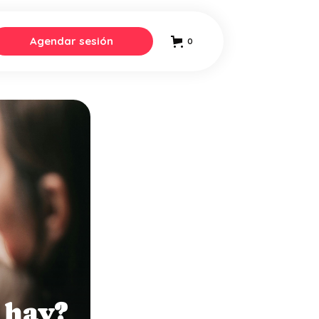
Agendar sesión
0
 hay?