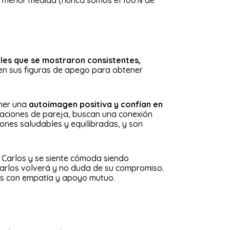
r o menor medida (nunca somos el 100% de
les que se mostraron consistentes,
r en sus figuras de apego para obtener
ener una
autoimagen positiva y confían en
elaciones de pareja, buscan una conexión
ones saludables y equilibradas, y son
n Carlos y se siente cómoda siendo
Carlos volverá y no duda de su compromiso.
ias con empatía y apoyo mutuo.