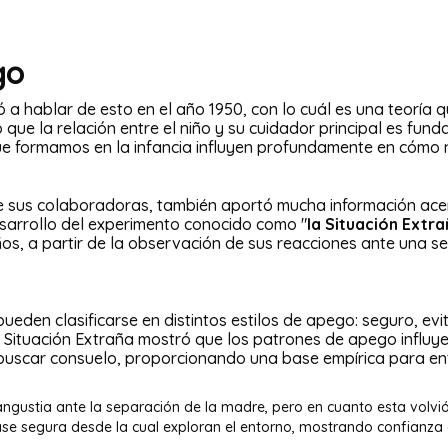
go
ó a hablar de esto en el año 1950, con lo cuál es una teoría
icó que la relación entre el niño y su cuidador principal es f
ue formamos en la infancia influyen profundamente en cómo 
e sus colaboradoras, también aportó mucha información acer
sarrollo del experimento conocido como "
la
Situación Extra
os, a partir de la observación de sus reacciones ante una s
ueden clasificarse en distintos estilos de apego: seguro, ev
a Situación Extraña mostró que los patrones de apego influy
 buscar consuelo, proporcionando una base empírica para ent
angustia ante la separación de la madre, pero en cuanto esta volvi
ase segura desde la cual exploran el entorno, mostrando confianza 