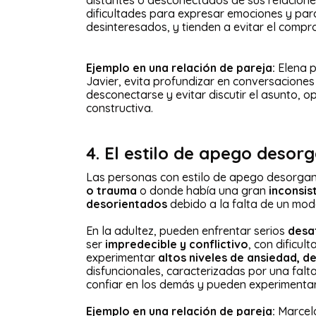
distantes o desconectados de sus relaciones
dificultades para expresar emociones y para
desinteresados, y tienden a evitar el comp
Ejemplo en una relación de pareja:
Elena p
Javier, evita profundizar en conversacione
desconectarse y evitar discutir el asunto, 
constructiva.
4. El estilo de apego desor
Las personas con estilo de apego desorgan
o trauma
o donde había una gran
inconsis
desorientados
debido a la falta de un mod
En la adultez, pueden enfrentar serios
desaf
ser
impredecible y conflictivo
, con dificu
experimentar
altos niveles de ansiedad, 
disfuncionales, caracterizadas por una falt
confiar en los demás y pueden experimentar
Ejemplo en una relación de pareja:
Marcelo