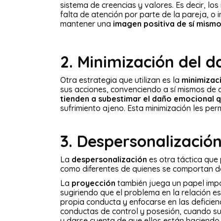
sistema de creencias y valores. Es decir, l
falta de atención por parte de la pareja, o i
mantener una
imagen positiva de sí mism
2. Minimización del 
Otra estrategia que utilizan es la
minimizac
sus acciones, convenciendo a sí mismos de q
tienden a subestimar el daño emocional 
sufrimiento ajeno. Esta minimización les per
3. Despersonalizació
La
despersonalización
es otra táctica que 
como diferentes de quienes se comportan de
La
proyección
también juega un papel impor
sugiriendo que el problema en la relación es
propia conducta y enfocarse en las deficien
conductas de control y posesión, cuando su 
y darse cuenta de que ellos están haciendo 