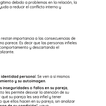
gítimo debido a problemas en la relación, la
uda a reducir el conflicto interno y
estan importancia a las consecuencias de
o parece. Es decir que las personas infieles
u comportamiento y descartando el
alizante.
u identidad persona
l. Se ven a sí mismos
amiento y su autoimagen
.
 inseguridades o fallos en su pareja
,
to les permite desviar la atención de su
ué su pareja les sea infiel y tener
que ellos hacen en su pareja, sin analizar
 son de su condición
", vaya....