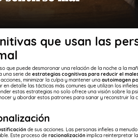
nitivas que usan las pers
mal
roso que puede desmoronar una relación de la noche a la ma
 una serie de
estrategias cognitivas para reducir el mal
s acciones, minimizar la culpa y mantener una
autoimagen po
 en detalle las tácticas más comunes que utilizan los infiele
er estas estrategias no solo ofrece una visión sobre la psic
ocer y abordar estos patrones para sanar y reconstruir la c
ionalización
ustificación
de sus acciones. Las personas infieles a menud
ble. Este proceso de
racionalización
implica reinterpretar l