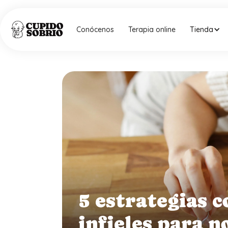
Conócenos
Terapia online
Tienda
5 estrategias c
infieles para n