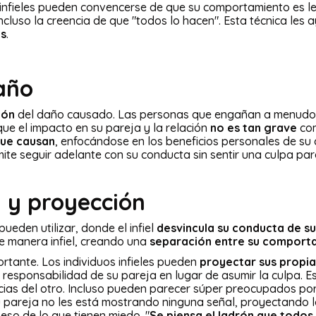
os infieles pueden convencerse de que su comportamiento es le
ncluso la creencia de que "todos lo hacen". Esta técnica les ay
os
.
daño
ión
del daño causado. Las personas que engañan a menudo r
ue el impacto en su pareja y la relación
no es tan grave
com
que causan
, enfocándose en los beneficios personales de s
mite seguir adelante con su conducta sin sentir una culpa par
n y proyección
pueden utilizar, donde el infiel
desvincula su conducta de s
 manera infiel, creando una
separación entre su comport
tante. Los individuos infieles pueden
proyectar sus propias
 responsabilidad de su pareja en lugar de asumir la culpa. Es
cias del otro. Incluso pueden parecer súper preocupados por q
pareja no les está mostrando ninguna señal, proyectando lo 
eso de lo que tienen miedo. "
Se piensa el ladrón que todos