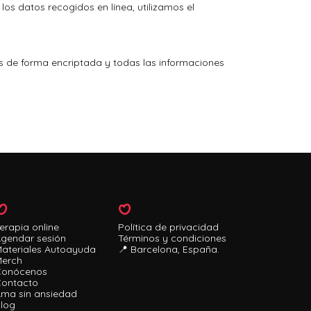
os datos recogidos en línea, utilizamos el
os de forma encriptada y todas las informaciones
erapia online
Política de privacidad
gendar sesión
Términos y condiciones
ateriales Autoayuda
📍 Barcelona, España.
erch
Conócenos
ontacto
ma sin ansiedad
log