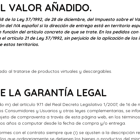
EL VALOR AÑADIDO.
8 de la Ley 37/1992, de 28 de diciembre, del Impuesto sobre el Val
ón del IVA español si la dirección de entrega está en territorio esp
unción del artículo concreto de que se trate. En los pedidos con
 el artículo 21 de Ley 37/1992, sin perjuicio de la aplicación de l
estos territorios.
o al tratarse de productos virtuales y descargables.
E LA GARANTÍA LEGAL
 m) del artículo 97.1 del Real Decreto Legislativo 1/2007, de 16 de
los Consumidores y Usuarios y otras leyes complementarias, se info
objeto de compraventa a través de esta página web, en los término
 dos años a computar desde la fecha de compra y/o entrega.
ormes con el contrato siempre que (i) se ajusten a la descripción 
 los que ordinariamente se detienen los bienes o productos del mismo