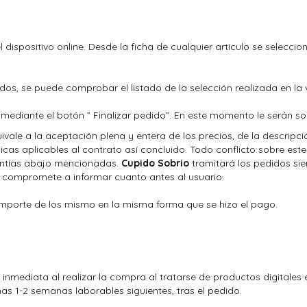
l dispositivo online. Desde la ficha de cualquier artículo se selecc
os, se puede comprobar el listado de la selección realizada en la v
 mediante el botón ” Finalizar pedido”. En este momento le serán s
uivale a la aceptación plena y entera de los precios, de la descripci
cas aplicables al contrato así concluido. Todo conflicto sobre este
rantías abajo mencionadas.
Cupido Sobrio
tramitará los pedidos sie
e compromete a informar cuanto antes al usuario.
mporte de los mismo en la misma forma que se hizo el pago.
inmediata al realizar la compra al tratarse de productos digitales
mas 1-2 semanas laborables siguientes, tras el pedido.